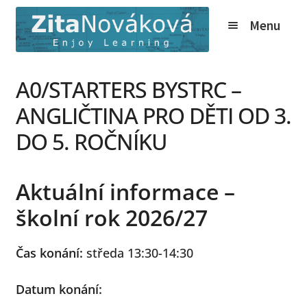
Přeskočit
Přejít
Menu
na
k
navigaci
obsahu
webu
Expand
Kurzy
A0/STARTERS BYSTRC –
child
Tábory
menu
ANGLIČTINA PRO DĚTI OD 3.
Expand
O nás
DO 5. ROČNÍKU
child
Expand
Online
menu
child
Aktuální informace –
Expand
Ceník
menu
child
školní rok 2026/27
Expand
Info
menu
child
Čas konání:
středa 13:30-14:30
Novinky
menu
Expand
Kontakt
Datum konání:
child