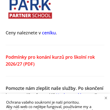
Ceny naleznete v
ceníku
.
Podmínky pro konání kurzů pro školní rok
2026/27
(PDF)
Pomozte nám zlepšit naše služby.
Po skončení
kurzu vyplňte formulář
Hodnocení kurzu
. Za
×
vyplnění moc děkujeme, díky Vám budeme
Ochrana vašeho soukromí je naší prioritou.
Aby náš web co nejlépe fungoval, používáme my a
lepší!