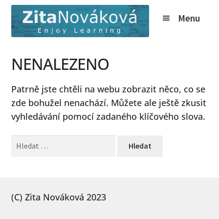
Přeskočit
Přejít
Menu
na
k
navigaci
obsahu
webu
Expand
Kurzy
NENALEZENO
child
Tábory
menu
Patrně jste chtěli na webu zobrazit něco, co se
Expand
O nás
zde bohužel nenachází. Můžete ale ještě zkusit
child
Expand
Online
vyhledávání pomocí zadaného klíčového slova.
menu
child
Expand
Ceník
menu
Vyhledávání
child
Expand
Info
menu
child
Novinky
menu
(C) Zita Nováková 2023
Expand
Kontakt
child