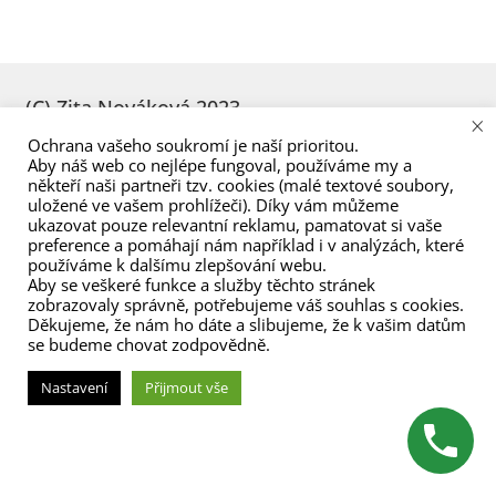
menu
(C) Zita Nováková 2023
×
Ochrana vašeho soukromí je naší prioritou.
Aby náš web co nejlépe fungoval, používáme my a
někteří naši partneři tzv. cookies (malé textové soubory,
uložené ve vašem prohlížeči). Díky vám můžeme
ukazovat pouze relevantní reklamu, pamatovat si vaše
preference a pomáhají nám například i v analýzách, které
používáme k dalšímu zlepšování webu.
Aby se veškeré funkce a služby těchto stránek
zobrazovaly správně, potřebujeme váš souhlas s cookies.
Děkujeme, že nám ho dáte a slibujeme, že k vašim datům
se budeme chovat zodpovědně.
Nastavení
Přijmout vše