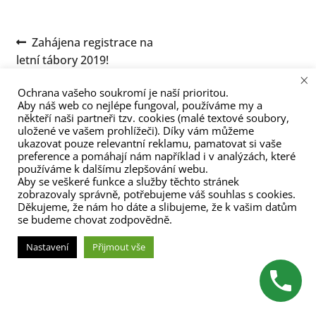
menu
Navigace
Předchozí
Zahájena registrace na
příspěvek:
letní tábory 2019!
pro
×
příspěvek
Ochrana vašeho soukromí je naší prioritou.
Aby náš web co nejlépe fungoval, používáme my a
někteří naši partneři tzv. cookies (malé textové soubory,
uložené ve vašem prohlížeči). Díky vám můžeme
ukazovat pouze relevantní reklamu, pamatovat si vaše
preference a pomáhají nám například i v analýzách, které
používáme k dalšímu zlepšování webu.
(C) Zita Nováková 2023
Aby se veškeré funkce a služby těchto stránek
zobrazovaly správně, potřebujeme váš souhlas s cookies.
Děkujeme, že nám ho dáte a slibujeme, že k vašim datům
se budeme chovat zodpovědně.
Nastavení
Přijmout vše