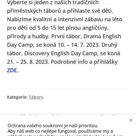
Vyberte si jeden z našich tradičních
menu
příměstských táborů a přihlaste své děti.
Nabízíme kvalitní a intenzivní zábavu na léto
pro děti od 5 do 15 let plnou angličtiny,
přírody a hudby. První tábor, Drama English
Day Camp, se koná 10. – 14. 7. 2023. Druhý
tábor, Discovery English Day Camp, se koná
21. – 25. 8. 2023. Podrobné info a přihlášky
ZDE
.
Kategorie:
Tábory
Navigace
Předchozí
Následující
Další předtestování
Nově vyučujeme
×
příspěvek:
příspěvek:
zkoušek Cambridge se
indivinduálně španělštinu
Ochrana vašeho soukromí je naší prioritou.
pro
Aby náš web co nejlépe fungoval, používáme my a
blíží