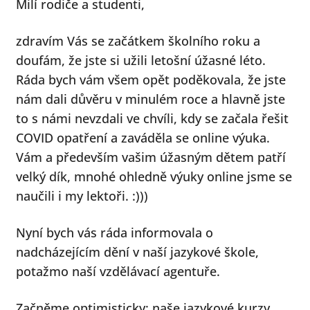
Milí rodiče a studenti,
menu
zdravím Vás se začátkem školního roku a
doufám, že jste si užili letošní úžasné léto.
Ráda bych vám všem opět poděkovala, že jste
nám dali důvěru v minulém roce a hlavně jste
to s námi nevzdali ve chvíli, kdy se začala řešit
COVID opatření a zaváděla se online výuka.
Vám a především vašim úžasným dětem patří
velký dík, mnohé ohledně výuky online jsme se
naučili i my lektoři. :)))
Nyní bych vás ráda informovala o
nadcházejícím dění v naší jazykové škole,
potažmo naší vzdělávací agentuře.
Začněme optimisticky: naše jazykové kurzy,