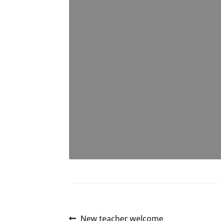
Předchozí
New teacher welcome