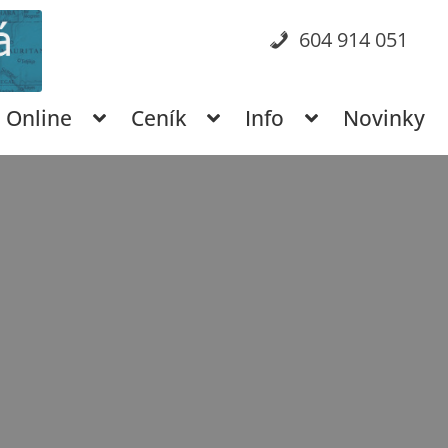
604 914 051
Online
Ceník
Info
Novinky