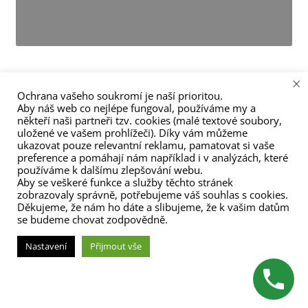
menu
×
Ochrana vašeho soukromí je naší prioritou.
Aby náš web co nejlépe fungoval, používáme my a
někteří naši partneři tzv. cookies (malé textové soubory,
Navigace
Předchozí
Následující
Mountains
Selfy
uložené ve vašem prohlížeči). Díky vám můžeme
příspěvek:
příspěvek:
ukazovat pouze relevantní reklamu, pamatovat si vaše
pro
preference a pomáhají nám například i v analýzách, které
používáme k dalšímu zlepšování webu.
příspěvek
Aby se veškeré funkce a služby těchto stránek
zobrazovaly správně, potřebujeme váš souhlas s cookies.
Děkujeme, že nám ho dáte a slibujeme, že k vašim datům
se budeme chovat zodpovědně.
(C) Zita Nováková 2023
Nastavení
Přijmout vše