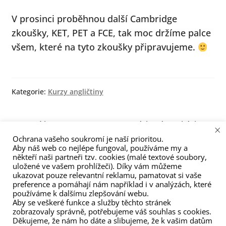
menu
V prosinci proběhnou další Cambridge
zkoušky, KET, PET a FCE, tak moc držíme palce
všem, které na tyto zkoušky připravujeme.
Kategorie:
Kurzy angličtiny
Navigace
Předchozí
Následující
Nový kurz Starters
Dárková poukázka
×
příspěvek:
příspěvek:
Bystrc – Seniors: Úterý
Ochrana vašeho soukromí je naší prioritou.
pro
Aby náš web co nejlépe fungoval, používáme my a
13.45–14.45.
někteří naši partneři tzv. cookies (malé textové soubory,
příspěvek
uložené ve vašem prohlížeči). Díky vám můžeme
ukazovat pouze relevantní reklamu, pamatovat si vaše
preference a pomáhají nám například i v analýzách, které
používáme k dalšímu zlepšování webu.
Aby se veškeré funkce a služby těchto stránek
zobrazovaly správně, potřebujeme váš souhlas s cookies.
Děkujeme, že nám ho dáte a slibujeme, že k vašim datům