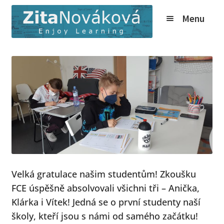
Přeskočit
Přejít
Menu
na
k
navigaci
obsahu
webu
Expand
Kurzy
child
Tábory
menu
Expand
O nás
child
Expand
Online
menu
child
Expand
Ceník
menu
child
Expand
Info
menu
Velká gratulace našim studentům! Zkoušku
child
Novinky
menu
FCE úspěšně absolvovali všichni tři – Anička,
Klárka i Vítek! Jedná se o první studenty naší
Expand
Kontakt
školy, kteří jsou s námi od samého začátku!
child