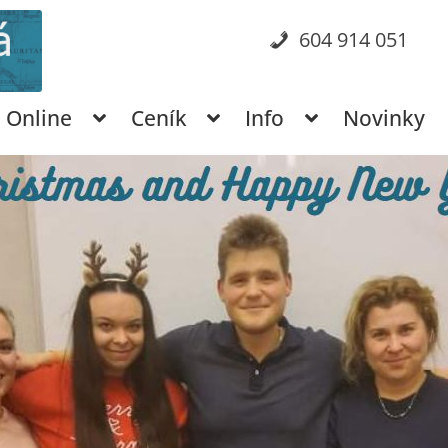
604 914 051
Online
Ceník
Info
Novinky