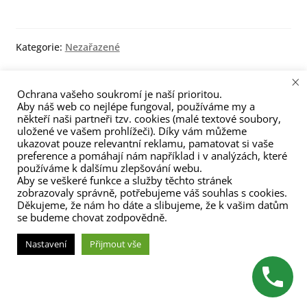
Kategorie:
Nezařazené
×
Navigace
Předchozí
Následující
Poslední volná místa v
Předtestování zkoušek
Ochrana vašeho soukromí je naší prioritou.
Aby náš web co nejlépe fungoval, používáme my a
příspěvek:
příspěvek:
kurzech
Cambridge
pro
někteří naši partneři tzv. cookies (malé textové soubory,
uložené ve vašem prohlížeči). Díky vám můžeme
příspěvek
ukazovat pouze relevantní reklamu, pamatovat si vaše
preference a pomáhají nám například i v analýzách, které
používáme k dalšímu zlepšování webu.
Aby se veškeré funkce a služby těchto stránek
zobrazovaly správně, potřebujeme váš souhlas s cookies.
Děkujeme, že nám ho dáte a slibujeme, že k vašim datům
se budeme chovat zodpovědně.
(C) Zita Nováková 2023
Nastavení
Přijmout vše