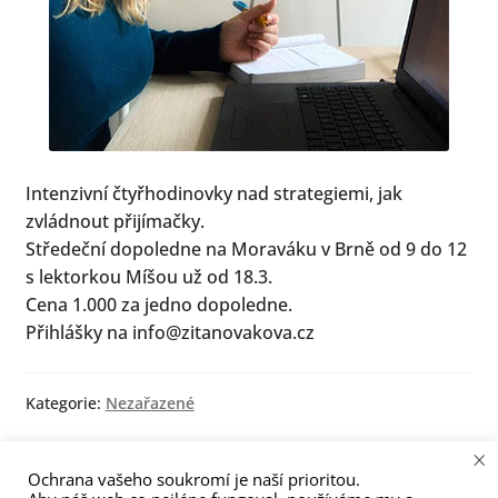
menu
Intenzivní čtyřhodinovky nad strategiemi, jak
zvládnout přijímačky.
Středeční dopoledne na Moraváku v Brně od 9 do 12
s lektorkou Míšou už od 18.3.
Cena 1.000 za jedno dopoledne.
Přihlášky na info@zitanovakova.cz
Kategorie:
Nezařazené
×
Navigace
Předchozí
Následující
Co dělat místo školy,
Pokračujeme online!
Ochrana vašeho soukromí je naší prioritou.