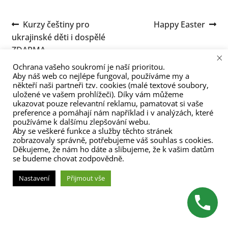
menu
Navigace
Předchozí
Následující
Kurzy češtiny pro
Happy Easter
příspěvek:
příspěvek:
ukrajinské děti i dospělé
pro
ZDARMA.
×
příspěvek
Ochrana vašeho soukromí je naší prioritou.
Aby náš web co nejlépe fungoval, používáme my a
někteří naši partneři tzv. cookies (malé textové soubory,
uložené ve vašem prohlížeči). Díky vám můžeme
ukazovat pouze relevantní reklamu, pamatovat si vaše
preference a pomáhají nám například i v analýzách, které
používáme k dalšímu zlepšování webu.
Aby se veškeré funkce a služby těchto stránek
(C) Zita Nováková 2023
zobrazovaly správně, potřebujeme váš souhlas s cookies.
Děkujeme, že nám ho dáte a slibujeme, že k vašim datům
se budeme chovat zodpovědně.
Nastavení
Přijmout vše