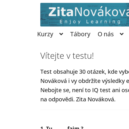
Přeskočit
Přejít
na
k
navigaci
obsahu
webu
Kurzy
Tábory
O nás
Vítejte v testu!
Test obsahuje 30 otázek, kde vybe
Nováková i vy obdržíte výsledky 
Nebojte se, není to IQ test ani os
na odpovědi. Zita Nováková.
1. Tu ______ faim ?