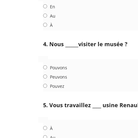
En
Au
À
4. Nous ______visiter le musée ?
Pouvons
Peuvons
Pouvez
5. Vous travaillez ____ usine Renau
À
Au