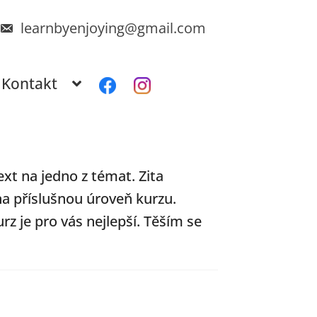
learnbyenjoying@gmail.com
Kontakt
xt na jedno z témat. Zita
na příslušnou úroveň kurzu.
urz je pro vás nejlepší. Těším se