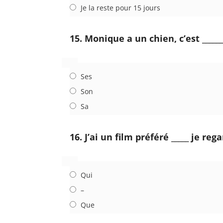
Je la reste pour 15 jours
15. Monique a un chien, c’est _____
Ses
Son
Sa
16. J’ai un film préféré _____ je re
Qui
–
Que