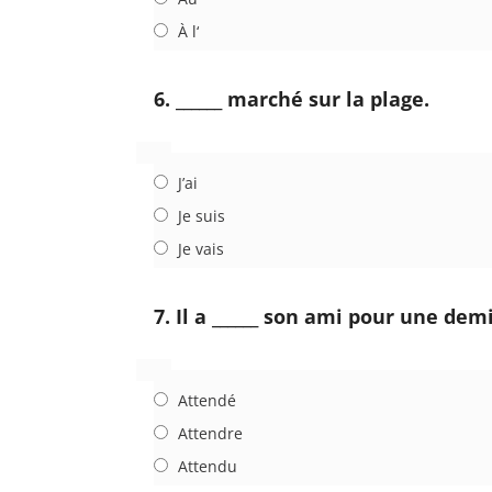
À l‘
6. ______ marché sur la plage.
J’ai
Je suis
Je vais
7. Il a ______ son ami pour une dem
Attendé
Attendre
Attendu