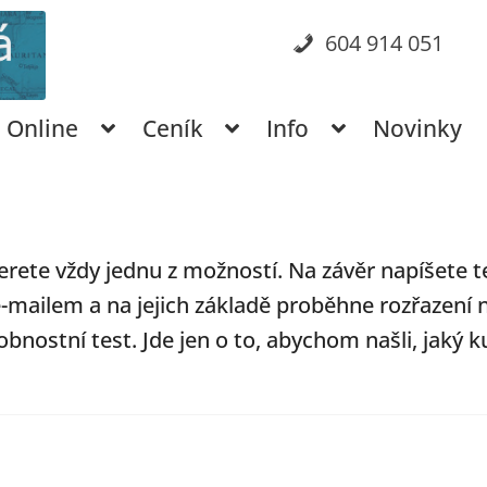
604 914 051
Online
Ceník
Info
Novinky
rete vždy jednu z možností. Na závěr napíšete te
e-mailem a na jejich základě proběhne rozřazení 
obnostní test. Jde jen o to, abychom našli, jaký k