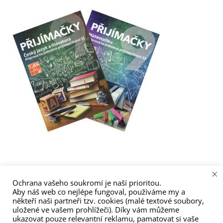
Příprava k přijímacím zkouškám z
×
Ochrana vašeho soukromí je naší prioritou.
českého jazyka a matematiky
Aby náš web co nejlépe fungoval, používáme my a
někteří naši partneři tzv. cookies (malé textové soubory,
uložené ve vašem prohlížeči). Díky vám můžeme
ukazovat pouze relevantní reklamu, pamatovat si vaše