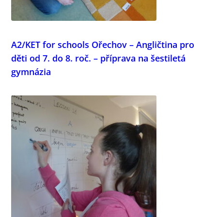
A2/KET for schools Ořechov – Angličtina pro
děti od 7. do 8. roč. – příprava na šestiletá
gymnázia