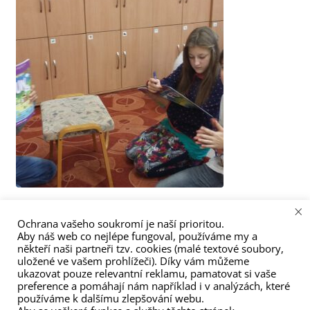
×
A2/Flyers Ořechov– Angličtina pro děti od 7.
Ochrana vašeho soukromí je naší prioritou.
Aby náš web co nejlépe fungoval, používáme my a
do 8. roč.
někteří naši partneři tzv. cookies (malé textové soubory,
uložené ve vašem prohlížeči). Díky vám můžeme
ukazovat pouze relevantní reklamu, pamatovat si vaše
preference a pomáhají nám například i v analýzách, které
používáme k dalšímu zlepšování webu.