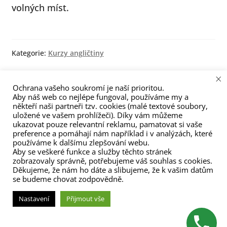
volných míst.
menu
Kategorie:
Kurzy angličtiny
×
Navigace
Předchozí
Následující
Týden otevřených dveří
Kurz angličtiny pro
Ochrana vašeho soukromí je naší prioritou.
Aby náš web co nejlépe fungoval, používáme my a
příspěvek:
příspěvek:
3.12. – 7.12.
nepravé začátečníky
pro
někteří naši partneři tzv. cookies (malé textové soubory,
uložené ve vašem prohlížeči). Díky vám můžeme
příspěvek
ukazovat pouze relevantní reklamu, pamatovat si vaše
preference a pomáhají nám například i v analýzách, které
používáme k dalšímu zlepšování webu.
Aby se veškeré funkce a služby těchto stránek
zobrazovaly správně, potřebujeme váš souhlas s cookies.
Děkujeme, že nám ho dáte a slibujeme, že k vašim datům
se budeme chovat zodpovědně.
(C) Zita Nováková 2023
Nastavení
Přijmout vše