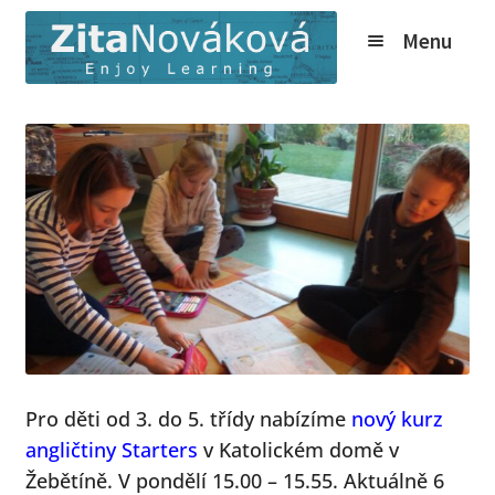
Přeskočit
Přejít
Menu
na
k
navigaci
obsahu
webu
Expand
Kurzy
child
Tábory
menu
Expand
O nás
child
Expand
Online
menu
child
Expand
Ceník
menu
child
Expand
Info
menu
child
Novinky
menu
Pro děti od 3. do 5. třídy nabízíme
nový kurz
angličtiny Starters
v Katolickém domě v
Expand
Kontakt
Žebětíně. V pondělí 15.00 – 15.55. Aktuálně 6
child